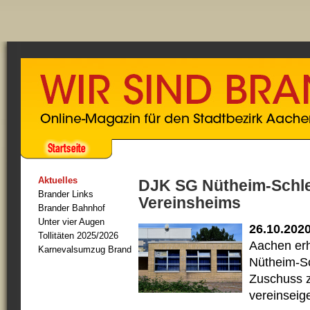
Aktuelles
DJK SG Nütheim-Schle
Brander Links
Vereinsheims
Brander Bahnhof
Unter vier Augen
26.10.202
Tollitäten 2025/2026
Aachen erh
Karnevalsumzug Brand
Nütheim-Sc
Zuschuss z
vereinseig